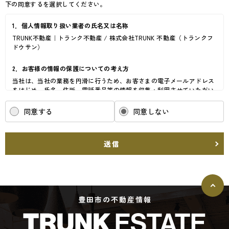
下の同意するを選択してください。
1．個人情報取り扱い業者の氏名又は名称
TRUNK不動産｜トランク不動産 / 株式会社TRUNK 不動産（トランクフ
ドウサン）
2．お客様の情報の保護についての考え方
当社は、当社の業務を円滑に行うため、お客さまの電子メールアドレス
をはじめ、氏名、住所、電話番号等の情報を収集・利用させていただい
ております。
当社は、これらのお客さまの個人情報（以下「お客さま情報」といいま
同意する
同意しない
す。）の適正な保護を重大な責務と認識し、この責務を果たすために、
次の方針の下でお客さま情報を取り扱います。
(1) お客さま情報に適用される個人情報の保護に関する法律その他の関
送信
係法令を遵守し、適切に取り扱います。また、適宜取扱いの改善に努め
ます。
(2) お客さま情報の取扱いに関する規程を明確にし、従業者に周知徹底
します。また、取引先等に対しても適切にお客さま情報を取り扱うよう
に要請します。
(3) お客さま情報の収集に際しては、利用目的を特定して通知または公
豊田市の不動産情報
表し、その利用目的にしたがってお客さま情報を取り扱います。
(4) お客さま情報の漏洩、紛失、改ざん等を防止するために必要な 対策
を講じて適切な管理を行います。