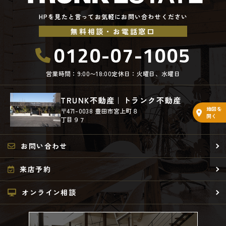
(5) 保有するお客さま情報について、お客さま本人からの開示、訂正、
削除、利用停止の依頼を所定の窓口でお受けして、誠意をもって対応い
HPを見たと言ってお気軽にお問い合わせください
たします。
無料相談・お電話窓口
具体的には、以下の内容に従ってお客さま情報の取り扱いをいたしま
0120-07-1005
す。
3．お客様の情報の利用目的
営業時間：9:00〜18:00
定休日：火曜日、水曜日
当社は、不動産についてのサービスをお客さまにご利用いただくにあた
り、各種の申込みの受付、訪問、提案、見積、各種の工事やサービス提
供等の機会に、当社が直接あるいは協力会社又は業務委託先等を通じ
TRUNK不動産｜トランク不動産
て、お客さまの個人情報（お客さまの電子メールアドレス、氏名、住
地図を
〒471-0038 豊田市宮上町８
開く
所、電話番号等）を取得いたしますが、これらの個人情報は下記の目的
丁目９７
に利用させていただきます。
(1) 不動産についてのサービスの提供
お問い合わせ
(2) 不動産についてのサービスのアフターサービスの提供
(3) 不動産についてのサービスのお知らせ・ＰＲ、調査・データ集積、
来店予約
研究開発
(4) ウェブサイトシステム管理会社（以下「サイト管理会社」といいま
す。）への提供。
オンライン相談
(5) その他上記(1)から(4)に附随する業務の実施
なお、当社は、サイト管理会社が提供するサービス改善に必要な範囲
で、お客様の個人データをサイト管理会社に提供します。