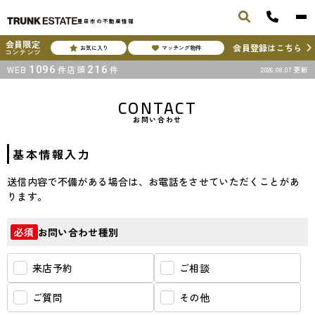
豊田市の不動産情報
会員限定
会員登録はこちら
お気に入り
マッチング物件
コンテンツ
WEB
1096
件
店頭
216
件
2026.08.07
更新
CONTACT
お問い合わせ
基本情報入力
送信内容で不備がある場合は、お電話をさせていただくことがあ
ります。
お問い合わせ種別
必須
来店予約
ご相談
ご質問
その他