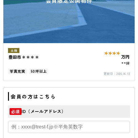
会員限定公開物件
****
土地
万円
豊田市＊＊＊＊
**坪
写真充実
50坪以上
更新日：
2026.06.13
会員の方はこちら
ID（メールアドレス）
必須