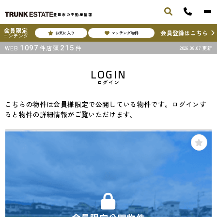
豊田市の不動産情報
会員限定
会員登録はこちら
お気に入り
マッチング物件
コンテンツ
WEB
1097
件
店頭
215
件
2026.08.07
更新
LOGIN
ログイン
こちらの物件は会員様限定で公開している物件です。ログインす
ると物件の詳細情報がご覧いただけます。