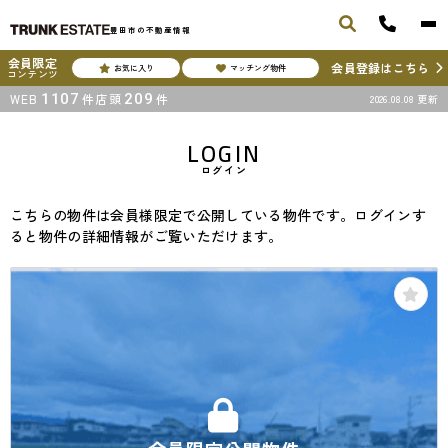
豊田市の不動産情報
会員限定
会員登録はこちら
お気に入り
マッチング物件
コンテンツ
WEB
1107
件
店頭
209
件
2026.08.08
更新
LOGIN
ログイン
こちらの物件は会員様限定で公開している物件です。ログインす
ると物件の詳細情報がご覧いただけます。