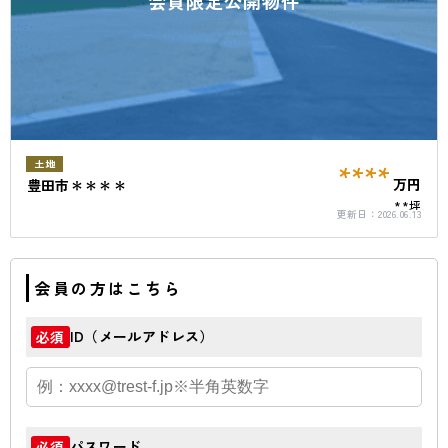
会員限定公開物件
****
土地
万円
豊田市＊＊＊＊
**坪
更新日：
2026.06.13
会員の方はこちら
ID（メールアドレス）
必須
パスワード
必須