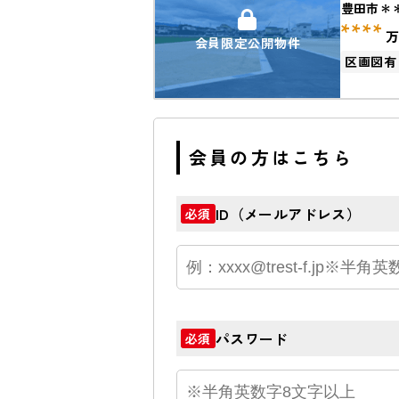
豊田市＊
****
会員限定公開物件
区画図有
会員の方はこちら
ID（メールアドレス）
必須
パスワード
必須