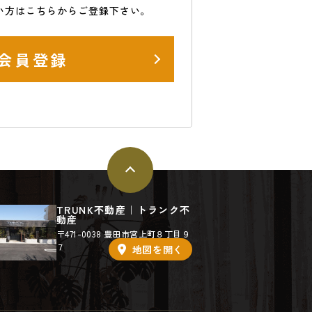
い方はこちらからご登録下さい。
会員登録
TRUNK不動産｜トランク不
動産
〒471-0038 豊田市宮上町８丁目９
７
地図を
開く