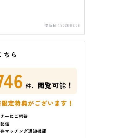
更新日：
2026.06.06
こちら
746
閲覧可能！
件、
様限定特典がございます！
ミナーにご招待
で配信
保存マッチング通知機能