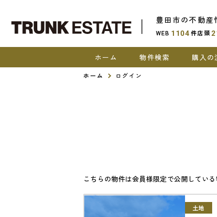
豊田市の不動産
WEB
件
店頭
1104
2
ホーム
物件検索
購入の
ホーム
ログイン
こちらの物件は会員様限定で公開している
土地