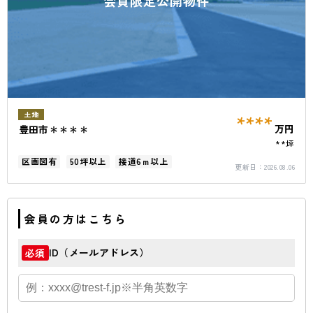
会員限定公開物件
****
土地
万円
豊田市＊＊＊＊
**坪
区画図有
50坪以上
接道6ｍ以上
更新日：
2026.08.06
会員の方はこちら
ID（メールアドレス）
必須