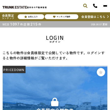
豊田市の不動産情報
会員限定
会員登録はこちら
お気に入り
マッチング物件
コンテンツ
WEB
1097
件
店頭
215
件
2026.08.07
更新
LOGIN
ログイン
こちらの物件は会員様限定で公開している物件です。ログインす
ると物件の詳細情報がご覧いただけます。
PRICEDOWN