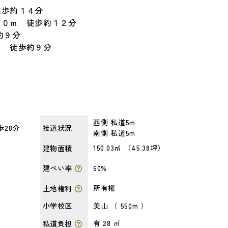
歩約１４分
５０ｍ 徒歩約１２分
約９分
ｍ 徒歩約９分
西側 私道5m
28分
接道状況
南側 私道5m
）
150.03㎡ （45.38坪）
建物面積
60%
建ぺい率
所有権
土地権利
美山 （ 550m ）
小学校区
有 28 ㎡
私道負担