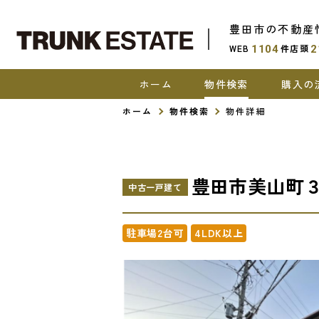
豊田市の不動産
WEB
件
店頭
1104
2
ホーム
物件検索
購入の
ホーム
物件検索
物件詳細
豊田市美山町
中古一戸建て
駐車場2台可
4LDK以上