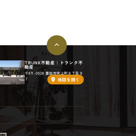
TRUNK不動産｜トランク不
動産
〒471-0038 豊田市宮上町８丁目９
７
地図を
開く