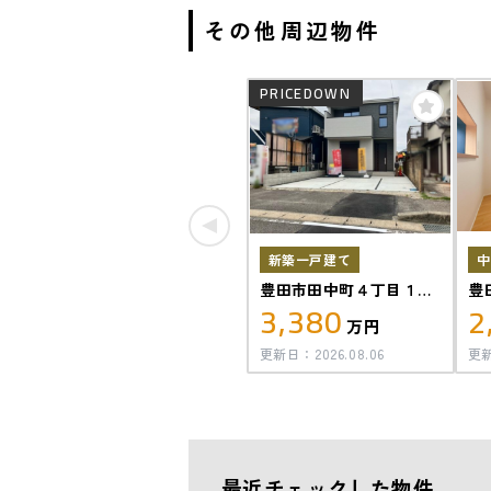
その他周辺物件
PRICEDOWN
新築一戸建て
中
豊田市田中町４丁目１号
豊
3,380
2
棟
万円
更新日：
2026.08.06
更
最近チェックした物件