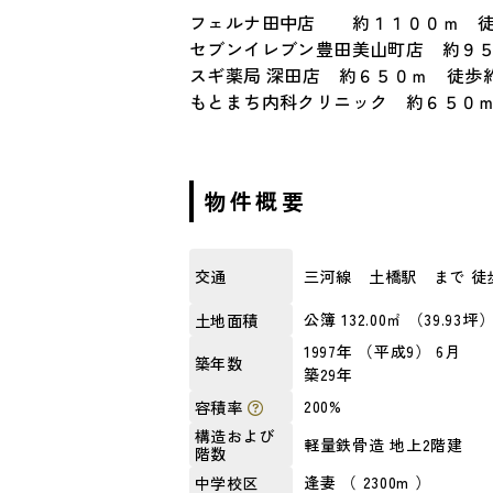
フェルナ田中店 約１１００ｍ 徒
セブンイレブン豊田美山町店 約９
スギ薬局 深田店 約６５０ｍ 徒歩
もとまち内科クリニック 約６５０
物件概要
三河線 土橋駅 まで 徒歩
交通
公簿 132.00㎡ （39.93坪
土地面積
1997年 （平成9） 6月
築年数
築29年
200%
容積率
構造および
軽量鉄骨造 地上2階建
階数
逢妻 （ 2300m ）
中学校区