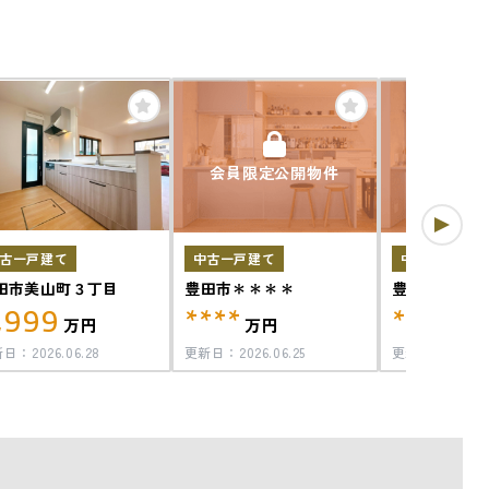
会員限定公開物件
会員限定
古一戸建て
中古一戸建て
中古一戸建て
田市美山町３丁目
豊田市＊＊＊＊
豊田市＊＊＊
,999
****
****
万円
万円
万円
新日：
2026.06.28
更新日：
2026.06.25
更新日：
2026.0