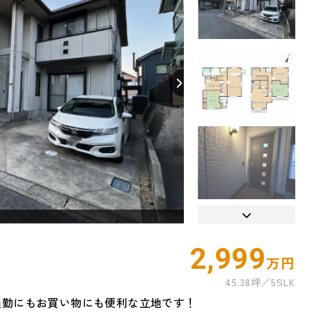
【間取り】
2,999
万円
45.38坪
5SLK
通勤にもお買い物にも便利な立地です！