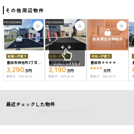
その他周辺物件
PRICEDOWN
PRICEDOWN
会員限定公開物件
新築一戸建て
新築一戸建て
中古一戸建て
豊田市神池町2丁目
豊田市神池町2丁目
豊田市＊＊＊＊
スクロールできます
3,290
3,190
****
１号棟
２号棟
万円
万円
万円
更新日：
2026.08.06
更新日：
2026.08.06
更新日：
2026.06.27
最近チェックした物件
閲覧した物件情報がありません。