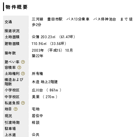
物件概要
三河線 豊田市駅 バス13分乗車 バス停神池台 まで 徒
交通
歩2分
接道状況
土地面積
公簿 203.23㎡ （61.47坪）
建物面積
110.96㎡ （33.56坪）
2003年 （平成15） 10月
築年数
築22年
建ぺい率
容積率
土地権利
所有権
構造および
木造 地上2階建
階数
小学校区
広川台 （ 861m ）
中学校区
美里 （ 270m ）
私道負担
地目
宅地
現況
居住中
引渡時期
相談
駐車場
上水道
公共