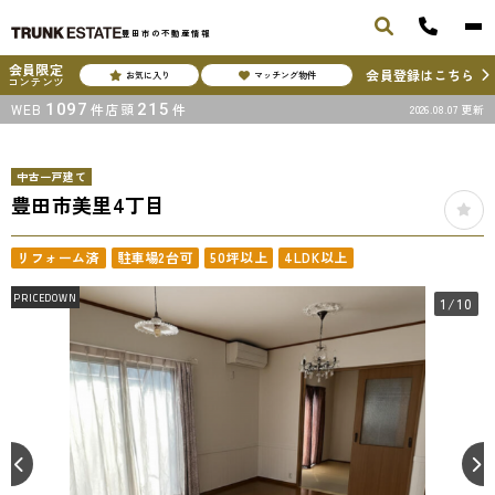
豊田市の不動産情報
会員限定
会員登録はこちら
お気に入り
マッチング物件
コンテンツ
WEB
1097
件
店頭
215
件
2026.08.07
更新
中古一戸建て
豊田市美里4丁目
リフォーム済
駐車場2台可
50坪以上
4LDK以上
PRICEDOWN
1
/10