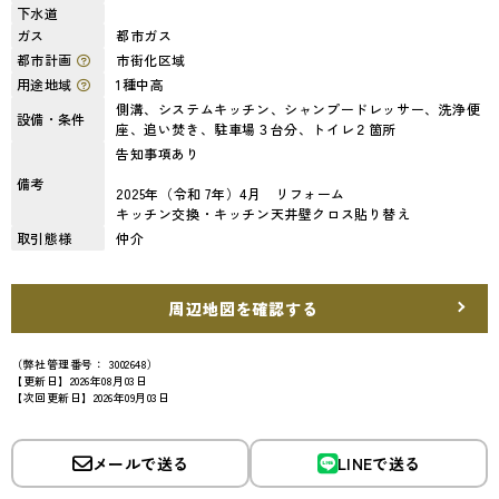
下水道
ガス
都市ガス
都市計画
市街化区域
用途地域
1種中高
側溝、システムキッチン、シャンプードレッサー、洗浄便
設備・条件
座、追い焚き、駐車場３台分、トイレ２箇所
告知事項あり
備考
2025年（令和 7年）4月 リフォーム
キッチン交換・キッチン天井壁クロス貼り替え
取引態様
仲介
周辺地図を確認する
（弊社管理番号： 3002648）
【更新日】2026年08月03日
【次回更新日】2026年09月03日
メールで送る
LINEで送る